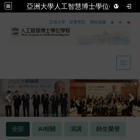
亞洲大學人工智慧博士學位學程
:::
亞洲大學
資電學院
網站地圖
Toggle 
從高中生到博士生 亞洲大學論壇掀起AI世代全球對談
2026-05-12
全部
AI相關
演講
師生榮譽