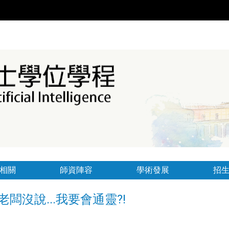
相關
師資陣容
學術發展
招
]：老闆沒說...我要會通靈?!