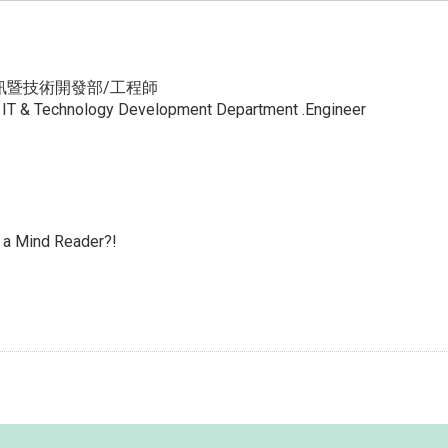
訊暨技術開發部/工程師
W IT & Technology Development Department .Engineer
e a Mind Reader?!