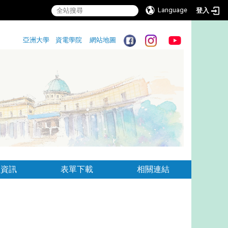
Language
登入
:::
亞洲大學
資電學院
網站地圖
:::
生資訊
表單下載
相關連結