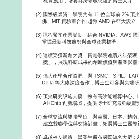
教育應用，培養具跨領域思維的博士人才。
(2) 國際級師資：學院共有 11 位全球前 2% 
佛、MIT 實驗室合作;超微 AMD 在亞大設
(3) 課程緊扣產業脈動：結合 NVIDIA、AWS
掌握最新科技趨勢與全球產業標準。
(4) 連續榮獲新創大獎：資電學院連續八年榮獲 
獎」，展現科研成果的創新價值與產業影響
(5) 強大產學合作資源：與 TSMC、SPIL、LAR
Delta 等大廠深度合作，博士生可參與尖端
(6) 頂尖研究設施支援：擁有高效能運算中心、I
AI+Chip 創新場域，提供博士研究最強硬體
(7) 全球交流與雙聯學位：與美國、日本、越南
建立雙聯學位與交換計畫，拓展博士生國際
(8) 卓越校友網絡：畢業生遍布國際知名大廠：App