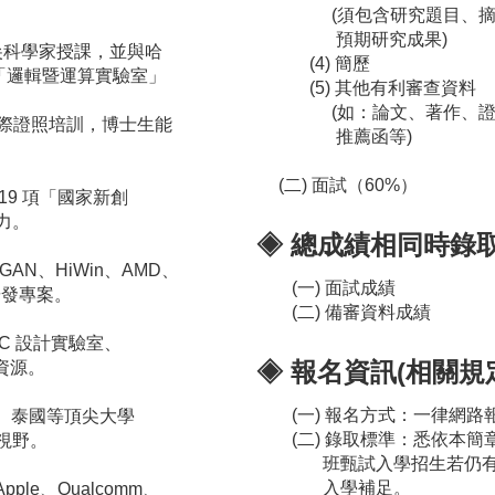
(須包含研究題目、摘要
預期研究成果)
頂尖科學家授課，並與哈
(4) 簡歷
立「邏輯暨運算實驗室」
(5) 其他有利審查資料
(如：論文、著作、證照
 國際證照培訓，博士生能
推薦函等)
(二) 面試（60%）
19 項「國家新創
力。
◈ 總成績相同時錄
GAN、HiWin、AMD、
(一) 面試成績
研發專案。
(二) 備審資料成績
C 設計實驗室、
◈ 報名資訊(相關
資源。
(一) 報名方式：一律網路
、泰國等頂尖大學
(二) 錄取標準：悉依本簡
視野。
班甄試入學招生若仍有缺
入學補足。
le、Qualcomm、