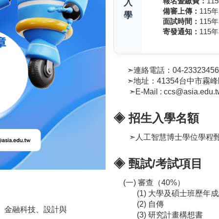
報名暨繳費：
11
入
備審上傳：
115年
學
面試時間：
115年
寄發通知：
115年
➣連絡電話：04-23323456
➣地址：41354台中市霧峰區
➣E-Mail : ccs@asia.edu.t
◈ 招生入學名額
➣人工智慧博士學位學程甄
◈ 甄試/考試項目
(一) 審查（40%）
(1) 大學及碩士班歷年成績
(2) 自傳
康、金融科技、設計與
(3) 研究計畫構想書