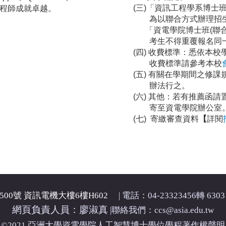
(三)「資訊工程學系博士班
工程師成就卓越。
為以聯合方式辦理招生，
「資電學院博士班(聯合招
考生不得重覆報名同一
(四) 收費標準：悉依本校學
收費標準請參考本校
(五) 有關在學期間之修課
辦法行之。
(六) 其他：若有推薦函請
寄至資電學院辦公室
(七) 寄繳審查資料
【
詳閱
00號 資訊電機大樓6樓H602
| 電話：04-23323456轉 6303 
網頁負責人員：廖淑真
|
聯絡我們：ccs@asia.edu.tw
©2021 亞洲大學資電學院人工智慧博士學位學程著作權聲明