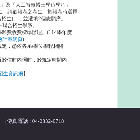
」及「人工智慧博士學位學程」
請欲報考之考生，於報考時選擇
生)」，並選填2個志願序。
聯合招生學系。
雜費收費標準辦理。(114學年度
會計室網頁
)
規定，悉依各系/學位學程相關
置於信封內彌封，於規定時間內
。
招生資訊網
】
| 傳真電話 : 04-2332-0718