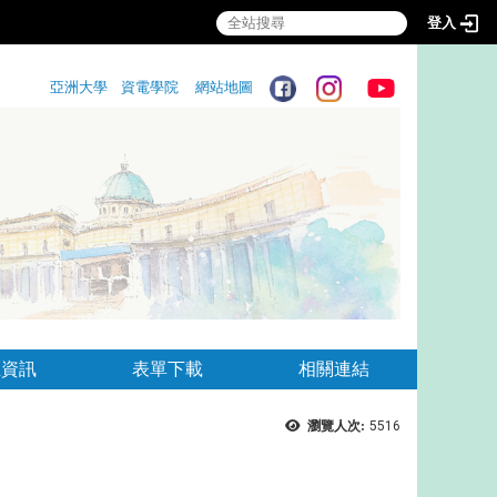
登入
:::
亞洲大學
資電學院
網站地圖
:::
生資訊
表單下載
相關連結
瀏覽人次:
5516