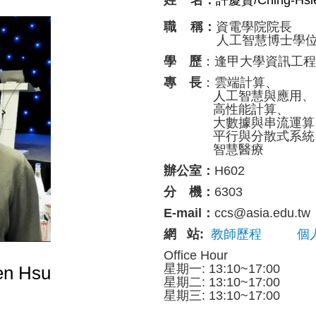
職 稱：
資電學院院長
人工智慧博士學位
學 歷
：逢甲大學資訊工程
專 長
：雲端計算、
人工智慧與應用、
高性能計算、
大數據與串流運算
平行與分散式系統
智慧醫療
辦公室
：
H602
分 機
：
6303
E-mail
：
ccs@asia.edu.tw
網 站
:
教師歷程
個
Office Hour
星期一: 13:10~17:00
en Hsu
星期二:
13:10~17:00
星期三:
13:10~17:00