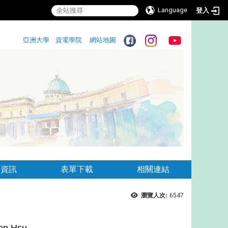
Language
登入
:::
亞洲大學
資電學院
網站地圖
:::
生資訊
表單下載
相關連結
瀏覽人次:
6547
ien Hsu