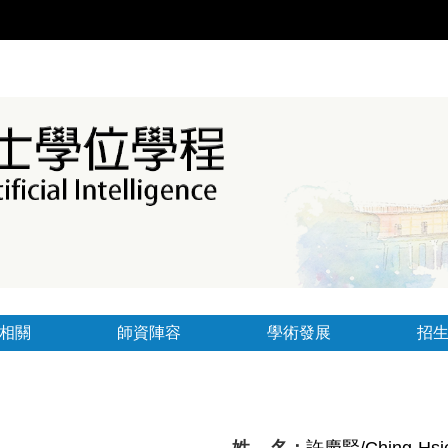
相關
師資陣容
學術發展
招
姓 名：
許慶賢
/Ching-Hs