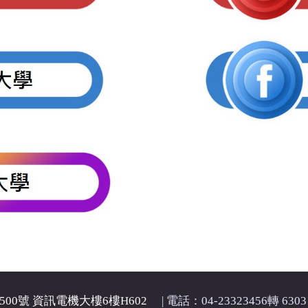
00號 資訊電機大樓6樓H602
| 電話：04-23323456轉 6303 