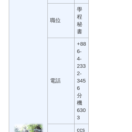
學
程
職位
秘
書
+88
6-
4-
233
2-
電話
345
6
分
機
630
3
ccs