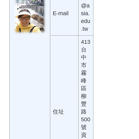
@a
E-mail
sia.
edu
.tw
413
台
中
市
霧
峰
區
柳
豐
住址
路
500
號
資