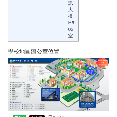
訊
大
樓
H6
02
室
學校地圖辦公室位置