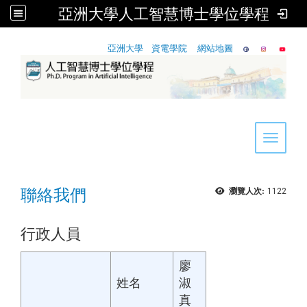
亞洲大學人工智慧博士學位學程
:::
亞洲大學
資電學院
網站地圖
Toggle 
聯絡我們
瀏覽人次:
1122
行政人員
廖
姓名
淑
真