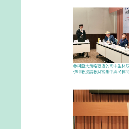
參與亞大策略聯盟的高中生林
伊特教授請教財富集中與民粹