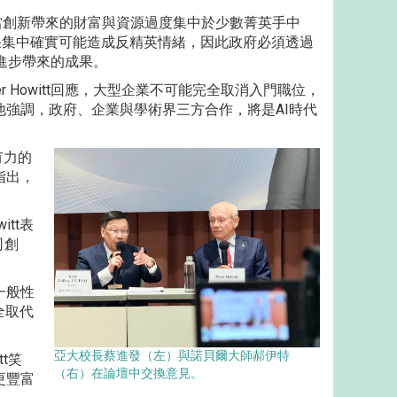
，當創新帶來的財富與資源過度集中於少數菁英手中
新成果集中確實可能造成反精英情緒，因此政府必須透過
進步帶來的成果。
 Howitt回應，大型企業不可能完全取消入門職位，
強調，政府、企業與學術界三方合作，將是AI時代
有力的
指出，
tt表
司創
一般性
全取代
亞大校長蔡進發（左）與諾貝爾大師郝伊特
t笑
（右）在論壇中交換意見。
更豐富