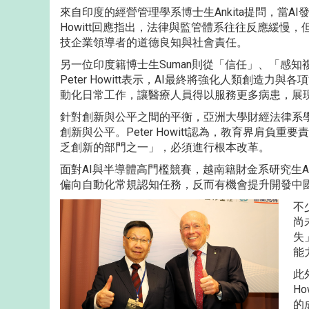
來自印度的經營管理學系博士生Ankita提問，當A
Howitt回應指出，法律與監管體系往往反應緩慢
技企業領導者的道德良知與社會責任。
另一位印度籍博士生Suman則從「信任」、「感
Peter Howitt表示，AI最終將強化人類創造
動化日常工作，讓醫療人員得以服務更多病患，展現
針對創新與公平之間的平衡，亞洲大學財經法律系學
創新與公平。Peter Howitt認為，教育界肩
乏創新的部門之一」，必須進行根本改革。
面對AI與半導體高門檻競賽，越南籍財金系研究生And
偏向自動化常規認知任務，反而有機會提升開發中
不
尚
失
能
此
H
的