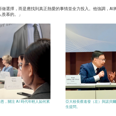
而做選擇，而是應找到真正熱愛的事情並全力投入。他強調，AI
人羨慕的。」
，關注 AI 時代年輕人如何累
亞大校長蔡進發（左）與諾貝
生提問。