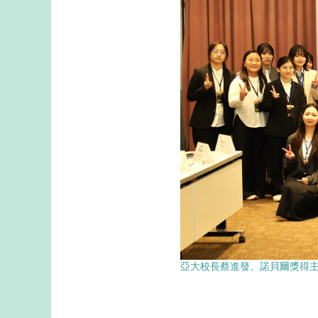
亞大校長蔡進發、諾貝爾獎得