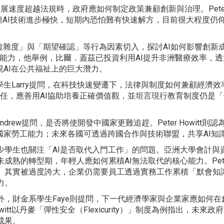
I發展速度超越法規時，政府應如何制定政策兼顧創新與治理。Pete
，但AI技術進步極快，短期內恐怕難有快速解方，目前很大程度仍
知複雜度」與「期望確認」等行為因素切入，探討AI如何影響創新
力與各項能力，他舉例，比爾．蓋茲已投資利用AI提升非洲醫療效率，
AI在公共福祉上的巨大潛力。
生Larry提問，在科技快速變遷下，法律與制度如何兼顧經濟效
負重要責任，應善用AI協助培養正確價值觀，並坦言現行教育制度仍是
rew提問，是否將使開發中國家更難追趕。Peter Howitt
國家勞工能力；未來各國可透過跨國合作與技術聯盟，共享AI知
少學生也關注「AI是否取代入門工作」的問題。亞洲大學會計與資訊
未成熟的轉型期，年輕人應如何累積AI無法取代的核心能力。Pete
」其實被過度誇大，企業仍需要員工透過實務工作累積「默會知識（Tac
力。
外，財金系學生Faye則提問，下一代經濟學家與企業家應如何在
owitt以丹麥「彈性安全（Flexicurity）」制度為例指出，
成果。