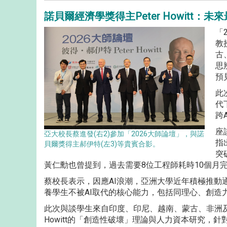
諾貝爾經濟學獎得主Peter Howitt
「
教
古
思
預
此
代
跨
座
亞大校長蔡進發(右2)參加「2026大師論壇」，與諾
指
貝爾獎得主郝伊特(左3)等貴賓合影。
突
黃仁勳也曾提到，過去需要8位工程師耗時10個月完
蔡校長表示，因應AI浪潮，亞洲大學近年積極推動通
養學生不被AI取代的核心能力，包括同理心、創造
此次與談學生來自印度、印尼、越南、蒙古、非洲及
Howitt的「創造性破壞」理論與人力資本研究，針