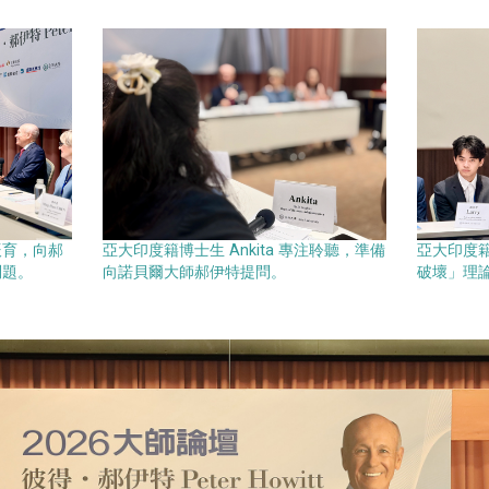
辰育，向郝
亞大印度籍博士生 Ankita 專注聆聽，準備
亞大印度籍
問題。
向諾貝爾大師郝伊特提問。
破壞」理