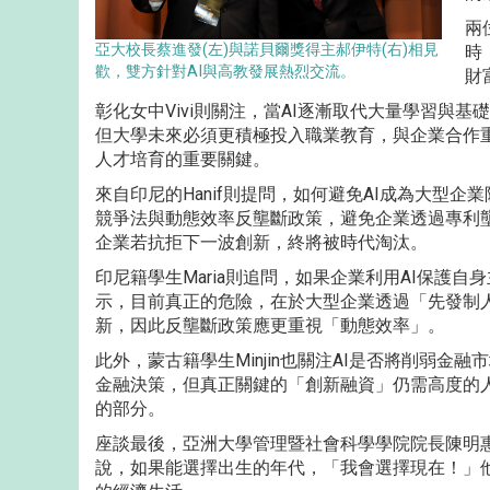
兩
亞大校長蔡進發(左)與諾貝爾獎得主郝伊特(右)相見
時
歡，雙方針對AI與高教發展熱烈交流。
財
彰化女中Vivi則關注，當AI逐漸取代大量學習與基
但大學未來必須更積極投入職業教育，與企業合作
人才培育的重要關鍵。
來自印尼的Hanif則提問，如何避免AI成為大型企業
競爭法與動態效率反壟斷政策，避免企業透過專利
企業若抗拒下一波創新，終將被時代淘汰。
印尼籍學生Maria則追問，如果企業利用AI保護自身
示，目前真正的危險，在於大型企業透過「先發制人的併購
新，因此反壟斷政策應更重視「動態效率」。
此外，蒙古籍學生Minjin也關注AI是否將削弱金融市
金融決策，但真正關鍵的「創新融資」仍需高度的人
的部分。
座談最後，亞洲大學管理暨社會科學學院院長陳明惠請Pete
說，如果能選擇出生的年代，「我會選擇現在！」