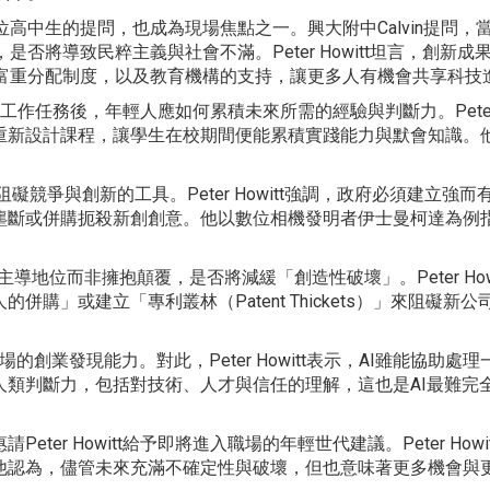
位高中生的提問，也成為現場焦點之一。興大附中Calvin提問
，是否將導致民粹主義與社會不滿。Peter Howitt坦言，創
富重分配制度，以及教育機構的支持，讓更多人有機會共享科技
礎工作任務後，年輕人應如何累積未來所需的經驗與判斷力。Peter
重新設計課程，讓學生在校期間便能累積實踐能力與默會知識。他
阻礙競爭與創新的工具。Peter Howitt強調，政府必須建立強而
壟斷或併購扼殺新創創意。他以數位相機發明者伊士曼柯達為例
主導地位而非擁抱顛覆，是否將減緩「創造性破壞」。Peter Howi
」或建立「專利叢林（Patent Thickets）」來阻礙新公
場的創業發現能力。對此，Peter Howitt表示，AI雖能協助處理
類判斷力，包括對技術、人才與信任的理解，這也是AI最難完
r Howitt給予即將進入職場的年輕世代建議。Peter Howit
他認為，儘管未來充滿不確定性與破壞，但也意味著更多機會與