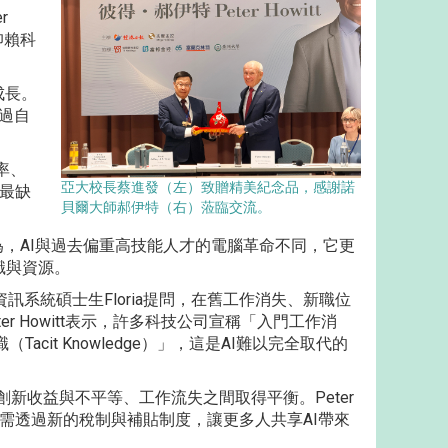
r
仰賴科
成長。
透過自
率、
亞大校長蔡進發（左）致贈精美紀念品，感謝諾
「最缺
貝爾大師郝伊特（右）蒞臨交流。
則認為，AI與過去偏重高技能人才的電腦革命不同，它更
識與資源。
系統碩士生Floria提問，在舊工作消失、新職位
r Howitt表示，許多科技公司宣稱「入門工作消
it Knowledge）」，這是AI難以完全取代的
創新收益與不平等、工作流失之間取得平衡。Peter
未來政府需透過新的稅制與補貼制度，讓更多人共享AI帶來