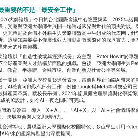
：未來最重要的不是「最安全工作」
2026大師論壇」今日於台北國際會議中心隆重揭幕，2025年諾貝爾經
授，受邀與亞洲大學師生展開一場跨越國界與世代的頂尖對談。
、史瓦帝尼及台灣本外籍生與策略聯盟高中生組成的代表團，針對
辨。這場知識饗宴不僅展現亞大推動高教國際化的深厚實力，更
見未來的珍貴契機。
次論壇以「創造性破壞與經濟成長」為主題，Peter Howitt
下全球產業與人才結構所面臨的挑戰。會後，亞洲大學師生與Peter
AI、教育、半導體、金融市場、創業創新與社會公平等領域。
談一開始，亞洲大學校長蔡進發表示，當前世界正面臨AI帶來的
出，AI確實可能取代部分工作，例如Google與Meta等科技公
破與產業革新。蔡校長舉例，2024年諾貝爾物理學獎與化學獎得主
成的IC設計，如今AI一夜之間即可完成。
識教育改革，導入「X＋AI」、「AI＋X」與「AI＋社會情緒學
力、跨域整合與人文思辨能力。
台灣等地，展現亞洲大學國際化校園特色，多位學生引用Peter
對AI帶來的產業轉型提出深度提問。