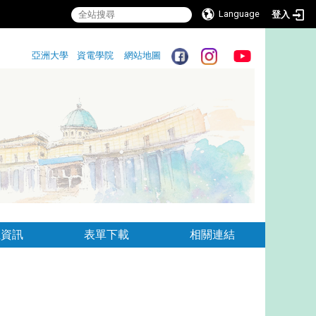
Language
登入
:::
亞洲大學
資電學院
網站地圖
:::
生資訊
表單下載
相關連結