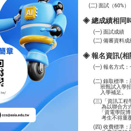
(二) 面試（60%）
◈ 總成績相同
(一) 面試成績
(二) 備審資料成
◈ 報名資訊(
(一) 報名方式：
(二) 錄取標準：
班甄試入學招生
入學補足。
(三)「資訊工程
為以聯合方式辦理
「資電學院博士班
考生不得重覆報
(四) 收費標準：