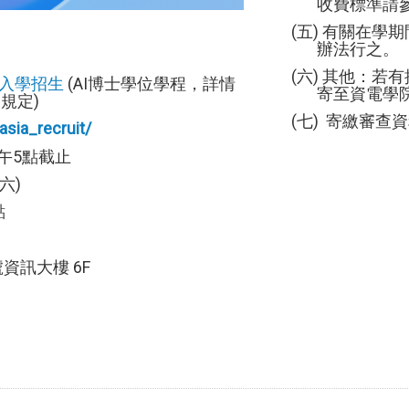
收費標準請參
(五) 有關在學期
辦法行之。
(六) 其他：若有
試入學招生
(AI博士學位學程，詳情
寄至資電學院
規定)
(七) 寄繳審查資
/asia_recruit/
午5點截止
六)
點
資訊大樓 6F