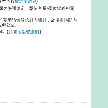
考本校
會計室網頁
)
間之修課規定，悉依各系/學位學程相關
推薦函請置於信封內彌封，於規定時間內
辦公室。
料
【
詳閱
招生資訊網
】