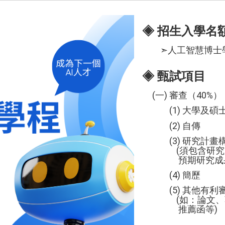
◈ 招生入學名
➣人工智慧博士學
◈ 甄試項目
(一) 審查（40%）
(1) 大學及碩士
(2) 自傳
(3) 研究計畫
(須包含研究題目
預期研究成果
(4) 簡歷
(5) 其他有利
(如：論文、著作
推薦函等)