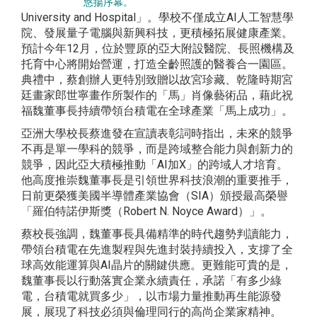
悠揚序幕。
University and Hospital」。學校不僅成立AI人工智慧學
院、發展量子電腦與新興科技，更積極拓展健康產業。
預計今年12月，位於豐原的亞大附設醫院、長照機構及
托育中心將開始營運，打造全齡照護的醫養合一園區。
典禮中，蔡創辦人更特別致贈以故宮珍藏、乾隆時期宮
廷畫家郎世寧畫作所製作的「馬」肖像藝術品，藉此祝
福魏董事長持續帶領台積電在全球產業「馬上成功」。
亞洲大學校長蔡進發在宣讀表彰詞時指出，未來的競爭
不再是單一學科的競爭，而是跨域整合能力與創新力的
競爭，因此亞大積極推動「AI加X」的跨域人才培育。
他高度推崇魏董事長是引領世界科技浪潮的重要推手，
日前更榮獲美國半導體產業協會（SIA）頒授最高榮譽
「羅伯特諾伊斯獎（Robert N. Noyce Award）」。
蔡校長強調，魏董事長具備精準的時代趨勢判讀能力，
帶領台積電在先進製程與先進封裝持續投入，支撐了全
球高效能運算與AI晶片的關鍵供應。更難能可貴的是，
魏董事長以行動落實企業永續責任，承諾「有多少綠
電，台積電就買多少」，以市場力量推動再生能源發
展，展現了科技必須與倫理同行的高尚企業家精神。