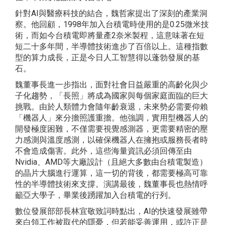
針對AI與醫療科技的結合，魏哲家提出了深刻的產業洞
察。他回顧，1998年加入台積電時使用的是0.25微米技
術，而如今台積電即將量產2奈米製程，這意味著在短
短二十多年間，半導體技術進步了百倍以上。這種指數
型的算力成長，正是今日人工智慧得以蓬勃發展的基
石。
魏董事長進一步指出，面對社會日益嚴重的高齡化與少
子化趨勢，「長照」將成為國家與每個家庭面臨的巨大
挑戰。由於人類體力會隨年齡衰退，未來勢必需要仰賴
「機器人」來分擔照護重擔。他強調，實用型機器人的
開發極度困難，不僅需要視覺感測器，更需要精密的壓
力感測與溫度感測，以確保機器人在擁抱或服務長者時
不會造成傷害。此外，這些海量資訊必須回傳至由
Nvidia、AMD等大廠設計（且絕大多數由台積電製造）
的晶片大腦進行運算，這一切的背後，都需要極高可靠
性的半導體技術來支撐。演講最後，魏董事長也熱情呼
籲亞大學子，畢業後踴躍加入台積電的行列。
數位發展部部長林宜敬致詞時點出，AI的快速發展雖帶
來白領工作被取代的隱憂，但若能妥善運用，或許正是