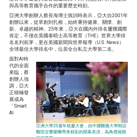
與高等教育攜手合作的重要歷史時刻。
亞洲大學創辦人蔡長海博士致詞時表示，亞大自2001年
創辦以來，從草創到扎根，始終秉持健康、關懷、創
新、卓越的精神。25年來，亞大在國內外排名屢獲國際
肯定，不僅在英國泰晤士高等教育（THE）世界大學排
名名列前茅，更在美國新聞與世界報導（U.S. News）
全球最佳大學排名中，位居全台私立大學第二名。
面對AI時
代的全面
來臨，蔡
創辦人強
調，亞大
正積極發
展成為
「Smart
AI
亞洲大學25週年校慶大會，由中國醫藥大學附設
醫院交響樂團帶來精彩的開幕表演，為典禮揭開