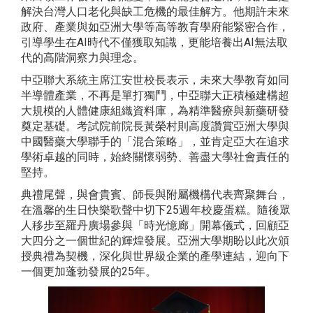
解決台灣人口老化與缺工危機的最佳解方。他期許未來
政府、產業與如亞洲大學等高等教育學府能緊密合作，
引導學生在AI時代不僅獲取知識，更能培養出AI無法取
代的高階洞察力與理念。
中亞聯大系統主席江安世校長表示，未來大學教育如同
半導體產業，不再是單打獨鬥，中亞聯大正積極建構超
大規模的人體健康組織資料庫，為精準醫療與新藥研發
奠定基礎。考試院前院長黃榮村則高度讚賞亞洲大學與
中國醫藥大學聯手的「混合策略」，並肯定亞大在追求
學術卓越的同時，始終關懷弱勢、善盡大學社會責任的
堅持。
典禮尾聲，與會貴賓、師長與附屬機構代表齊聚舞台，
在溫馨的生日快樂歌聲中切下25週年校慶蛋糕。隨後眾
人移步至羅丹廣場參與「時光憶廊」開幕儀式，回顧亞
大四分之一個世紀的輝煌發展。亞洲大學期盼以此次頒
授典禮為契機，深化與世界級企業的產學連結，迎向下
一個更加蓬勃發展的25年。