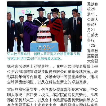
迎接創
校25
週年，
亞洲大
學於3
月21
日盛大
舉行
「25
週年校
亞大校長蔡進發、創辦人蔡長海與台積電董事長魏
慶慶祝
哲家共同切下25週年三層校慶大蛋糕。
大會暨
魏哲家名譽博士頒授典禮」。會中正式頒授名譽博士學
位予台灣積體電路製造股份有限公司董事長魏哲家，表
彰其長年領導台積電，推動全球半導體產業發展、建構
全球供應鏈韌性，以及在科技創新上的卓越貢獻。
當日典禮冠蓋雲集，包含數位發展部部長林宜敬、中亞
聯大系統主席江安世校長、考試院前院長黃榮村、法務
部前部長邱太三，以及台中市政府秘書長黃崇典等多位
產官學界重要人士皆應邀出席，共同見證台灣科技產業