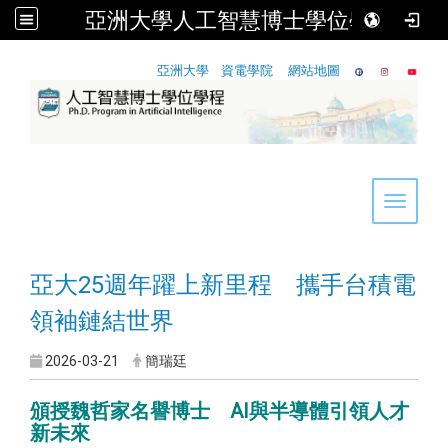
亞洲大學人工智慧博士學位學程
:::
亞洲大學
資電學院
網站地圖
Toggle 
亞大25週年躍上新里程 攜手台積電
領袖鏈結世界
2026-03-21
簡瑞廷
頒授魏哲家名譽博士 AI與半導體引領人才
新未來