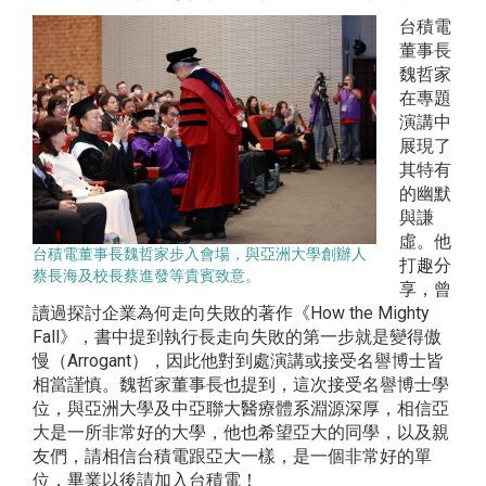
台積電
董事長
魏哲家
在專題
演講中
展現了
其特有
的幽默
與謙
虛。他
台積電董事長魏哲家步入會場，與亞洲大學創辦人
打趣分
蔡長海及校長蔡進發等貴賓致意。
享，曾
讀過探討企業為何走向失敗的著作《How the Mighty
Fall》，書中提到執行長走向失敗的第一步就是變得傲
慢（Arrogant），因此他對到處演講或接受名譽博士皆
相當謹慎。魏哲家董事長也提到，這次接受名譽博士學
位，與亞洲大學及中亞聯大醫療體系淵源深厚，相信亞
大是一所非常好的大學，他也希望亞大的同學，以及親
友們，請相信台積電跟亞大一樣，是一個非常好的單
位，畢業以後請加入台積電！