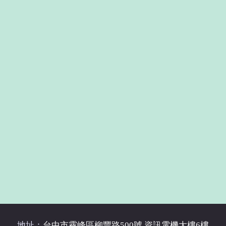
地址：
台中市霧峰區柳豐路500號 資訊電機大樓6樓