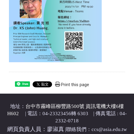
Print this page
Share
地址：
台中市霧峰區柳豐路500號 資訊電機大樓6樓
H602
| 電話：04-23323456轉 6303 | 傳真電話 : 04-
2332-0718
網頁負責人員：廖淑真
|
聯絡我們：ccs@asia.edu.tw