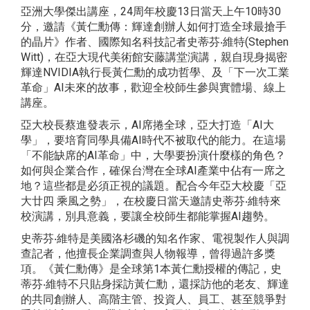
亞洲大學傑出講座，24周年校慶13日當天上午10時30
分，邀請《黃仁勳傳：輝達創辦人如何打造全球最搶手
的晶片》作者、國際知名科技記者史蒂芬‧維特(Stephen
Witt)，在亞大現代美術館安藤講堂演講，親自現身揭密
輝達NVIDIA執行長黃仁勳的成功哲學、及「下一次工業
革命」AI未來的故事，歡迎全校師生參與實體場、線上
講座。
亞大校長蔡進發表示，AI席捲全球，亞大打造「AI大
學」，要培育同學具備AI時代不被取代的能力。在這場
「不能缺席的AI革命」中，大學要扮演什麼樣的角色？
如何與企業合作，確保台灣在全球AI產業中佔有一席之
地？這些都是必須正視的議題。配合今年亞大校慶「亞
大廿四 乘風之勢」，在校慶日當天邀請史蒂芬‧維特來
校演講，別具意義，要讓全校師生都能掌握AI趨勢。
史蒂芬‧維特是美國洛杉磯的知名作家、電視製作人與調
查記者，他擅長企業調查與人物報導，曾得過許多獎
項。《黃仁勳傳》是全球第1本黃仁勳授權的傳記，史
蒂芬‧維特不只貼身採訪黃仁勳，還採訪他的老友、輝達
的共同創辦人、高階主管、投資人、員工、甚至競爭對