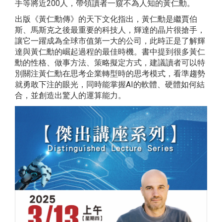
手等將近200人，帶領讀者一窺不為人知的黃仁勳。
出版《黃仁勳傳》的天下文化指出，黃仁勳是繼賈伯
斯、馬斯克之後最重要的科技人，輝達的晶片很搶手，
讓它一躍成為全球市值第一大的公司，此時正是了解輝
達與黃仁勳的崛起過程的最佳時機。書中提到很多黃仁
勳的性格、做事方法、策略擬定方式，建議讀者可以特
別關注黃仁勳在思考企業轉型時的思考模式，看準趨勢
就勇敢下注的眼光，同時能掌握AI的軟體、硬體如何結
合，並創造出驚人的運算能力。