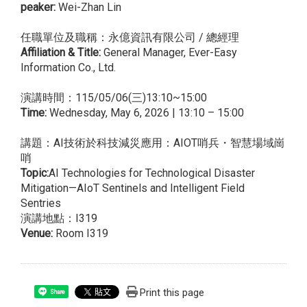
peaker:
Wei-Zhan Lin
任職單位及職稱：永億資訊有限公司 / 總經理
Affiliation & Title:
General Manager, Ever-Easy
Information Co., Ltd.
演講時間：115/05/06(三)13:10~15:00
Time:
Wednesday, May 6, 2026 | 13:10 – 15:00
講題：AI技術於科技減災應用：AIOT哨兵・智慧場域崗
哨
Topic:
AI Technologies for Technological Disaster
Mitigation—AIoT Sentinels and Intelligent Field
Sentries
演講地點：I319
Venue:
Room I319
Print this page
Share