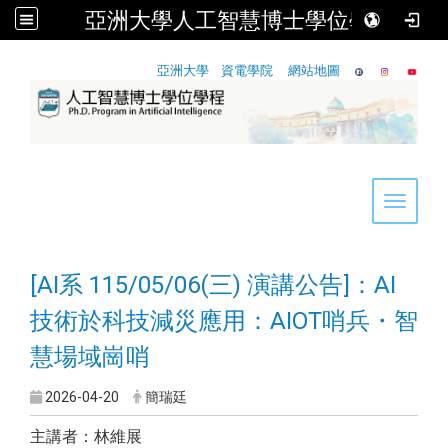
亞洲大學人工智慧博士學位學程
:::
亞洲大學
資電學院
網站地圖
Toggle 
[AI系 115/05/06(三) 演講公告]：AI
技術於科技減災應用：AIOT哨兵・智
慧場域崗哨
2026-04-20
簡瑞廷
主講者：林維展