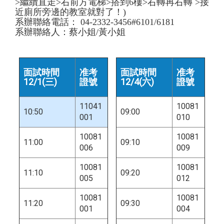
>繼續直走>右前方電梯>搭到6樓>右轉再右轉 >接
近廁所旁邊的教室就對了！)
系辦聯絡電話： 04-2332-3456#6101/6181
系辦聯絡人：蔡小姐/黃小姐
面試時間
准考
面試時間
准考
12/1(
三)
證號
12/4(
六)
證號
11041
10081
10:50
09:00
001
010
10081
10081
11:00
09:10
006
009
10081
10081
11:10
09:20
005
012
10081
10081
11:20
09:30
001
004