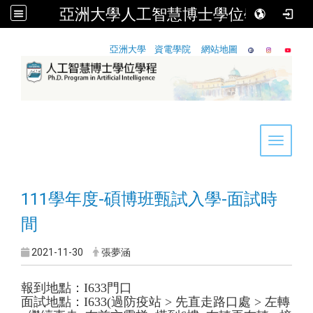
亞洲大學人工智慧博士學位學程
:::
亞洲大學
資電學院
網站地圖
Toggle 
111學年度-碩博班甄試入學-面試時
間
2021-11-30
張夢涵
報到地點：I633門口
面試地點：I633(過防疫站 > 先直走路口處 > 左轉