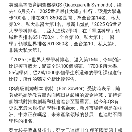
英國高等教育調查機構QS (Quacquarelli Symonds)，繼
去年6月公布「2025世界最佳大學」排行，亞洲大學進
步100名，排在801-850名區間，為全台第14名、私大
第3名、私大非醫大第1名。最新出爐的「2025 QS世界
大學學科排名」，亞大進榜2學科，在「電腦科學」領
域世界排名651-700名，全台第10、私大第1；「醫
學」領域世界排名701-850名，全台第10、私大第5、
非醫大私大第1。
「2025 QS世界大學學科排名」邁入第15年，今年的評
比規模再擴大，涵蓋全球100個國家、1700多所大學、
55個學科，從2萬1000多個學生所選修的學術課程進行
比較，所作的獨立分析比較報告。
QS高級副總裁本‧索特（Ben Sowter）受訪時表示，隨
著成熟高等教育體系面臨日益嚴峻的資金挑戰，支持這
個領域對推動創新和社會進步至關重要。從今年QS有
史以來最大規模的學科排名顯示，新興市場特別是在亞
洲、中東正在崛起，未來產業領域的發展，也連動不同
學科的排名。
亞大校長蔡進發指出，亞大已連續11年獲英國泰晤士報