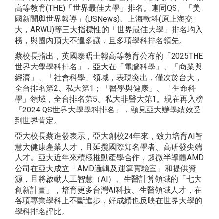
高等教育(THE)「世界最佳大學」排名。連同QS、「美
國新聞與世界報導」(USNews)、上海軟科(原上海交
大，ARWU)等三大指標性的「世界最佳大學」排名均入
榜，與國內頂大不遑多讓，且多項學科排名領先。
蔡校長指出，英國泰晤士報高等教育公布的「2025THE
世界大學學科排名」，亞大在「電腦科學」、「商業與
經濟」、「社會科學」領域，表現突出，僅次於台大，
全台排名第2、私大第1；「醫學與健康」、「生命科
學」領域，全台排名第5、私大非醫大第1。現在再入榜
「2024 QS世界大學學科排名」，顯見亞大辦學績效受
到世界肯定。
亞大校長蔡進發表示，亞大創校24年來，致力培育AI智
慧大健康產業人才，且延攬國際知名學者、高研發尖端
人才。亞大近年來積極推動產學合作，超微半導體AMD
公司在亞大成立「AMD邏輯及運算實驗室」和提供資
源，且將啟動人工智慧（AI）、生醫計算領域的「七大
創新計畫」，培育更多台灣AI科技、生醫領域人才，在
各項專業學科上不斷進步，好成績也反映在世界大學的
學科排名評比。