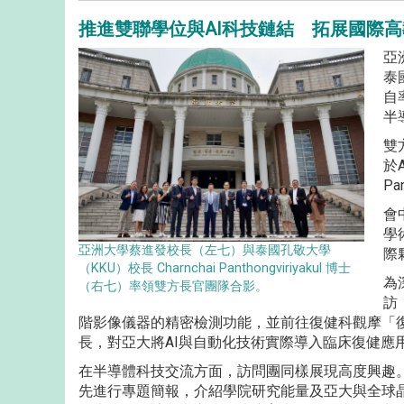
推進雙聯學位與AI科技鏈結 拓展國際
亞
泰國
自
半
雙
於
P
會
學
亞洲大學蔡進發校長（左七）與泰國孔敬大學
際
（KKU）校長 Charnchai Panthongviriyakul 博士
為
（右七）率領雙方長官團隊合影。
訪
階影像儀器的精密檢測功能，並前往復健科觀摩「復健機器
長，對亞大將AI與自動化技術實際導入臨床復健應
在半導體科技交流方面，訪問團同樣展現高度興趣
先進行專題簡報，介紹學院研究能量及亞大與全球