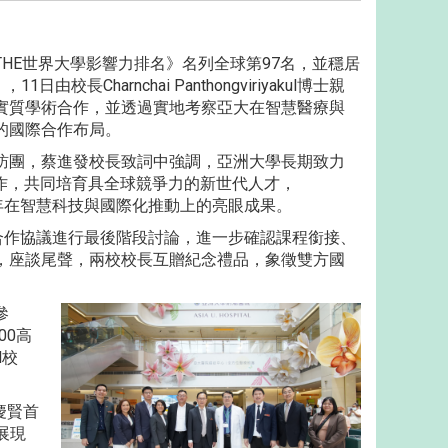
HE世界大學影響力排名》名列全球第97名，並穩居
日由校長Charnchai Panthongviriyakul博士親
實質學術合作，並透過實地考察亞大在智慧醫療與
的國際合作布局。
訪團，蔡進發校長致詞中強調，亞洲大學長期致力
作，共同培育具全球競爭力的新世代人才，
亞大近年在智慧科技與國際化推動上的亮眼成果。
合作協議進行最後階段討論，進一步確認課程銜接、
，座談尾聲，兩校校長互贈紀念禮品，象徵雙方國
參
00高
l校
慶賢首
展現