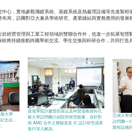
。
究中心，實地參觀濺鍍系統、蒸鍍系統及熱處理設備等先進製程
整布局，訪團對亞大兼具學術研究、產業鏈結與實務應用的發展
方於經營管理與工業工程領域的雙聯合作外，也進一步拓展智慧
來兩校將持續推動跨國學術交流、學生交換與科研合作，共同打造
資電學院許慶賢院長以及柯賢儒教授向孔
孔敬大學
亞洲大學黃
敬大學訪問團介紹院所研究能量，並針對
學校紀念品，
訪問團一
與 AMD 合作之實驗室及 IC 設計研究成果
密。
製程設施
進行深入解說。