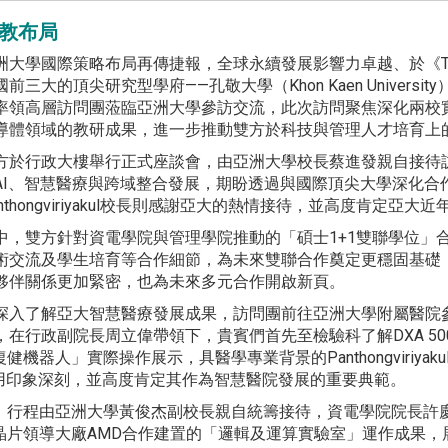
高教布局
洲大學國際策略布局再傳捷報，全球永續發展影響力卓越、於《T
前三大的頂尖研究型學府——孔敬大學（Khon Kaen University），11
率領高層訪問團蒞臨亞洲大學參訪交流，此次訪問聚焦深化兩校
導體領域的教研成果，進一步推動雙方於科技與管理人才培育上
方於行政大樓舉行正式座談會，由亞洲大學校長蔡進發親自接待
AI、智慧醫療與跨域整合發展，期盼透過與國際頂尖大學深化合
anthongviriyakul校長則感謝亞大的熱情接待，並高度肯定
中，雙方針對資電學院與管理學院推動的「碩士1+1雙聯學位」
術交流及學生培育等合作細節，為未來雙聯合作奠定更穩固基礎
夥伴關係更加緊密，也為未來多元合作開啟新頁。
深入了解亞大智慧醫療發展成果，訪問團前往亞洲大學附屬醫院
，在行政副院長周立偉帶領下，貴賓們首先至檢驗科了解DXA 50
人」實際操作展示，具醫學專業背景的Panthongviriyaku
用印象深刻，並高度肯定其作為智慧醫院發展的重要典範。
。行程由亞洲大學黃俊杰副校長親自統籌接待，資電學院院長許
晶片領導大廠AMD合作建置的「邏輯及運算實驗室」運作成果，