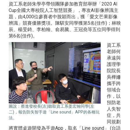
資工系老師朱學亭帶領團隊參加教育部舉辦「2020 AI
Cup全國大專校院人工智慧競賽」，專攻AI影像辨識主
題，由4,000位參賽者中脫穎而出，獲「愛文芒果影像
辨識」競賽優勝獎項。陳騏安同學獲第5名(佳作)；林映
辰、楊旻錡、李柏翰、俞易騰、王冠堯等五位同學得到
第6名(佳作)。
資工系
老師何
承遠與
護理學
院院長
吳樺姍
攜手跨
領域合
作，以
預防老
圖說：蔡進發校長(左)聽取資工系姜宏翰同學(左
人失智
二)，報告防失智手遊「Line sound」APP的各種玩
症，共
法。
同規劃
將實體桌遊開發為手遊App，取名「Line sound」 (台語