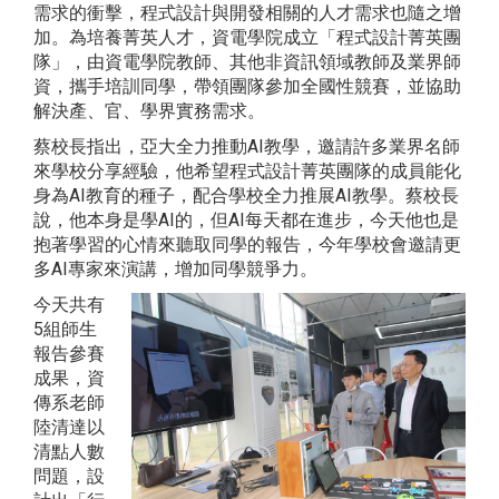
需求的衝擊，程式設計與開發相關的人才需求也隨之增
加。為培養菁英人才，資電學院成立「程式設計菁英團
隊」，由資電學院教師、其他非資訊領域教師及業界師
資，攜手培訓同學，帶領團隊參加全國性競賽，並協助
解決產、官、學界實務需求。
蔡校長指出，亞大全力推動AI教學，邀請許多業界名師
來學校分享經驗，他希望程式設計菁英團隊的成員能化
身為AI教育的種子，配合學校全力推展AI教學。蔡校長
說，他本身是學AI的，但AI每天都在進步，今天他也是
抱著學習的心情來聽取同學的報告，今年學校會邀請更
多AI專家來演講，增加同學競爭力。
今天共有
5組師生
報告參賽
成果，資
傳系老師
陸清達以
清點人數
問題，設