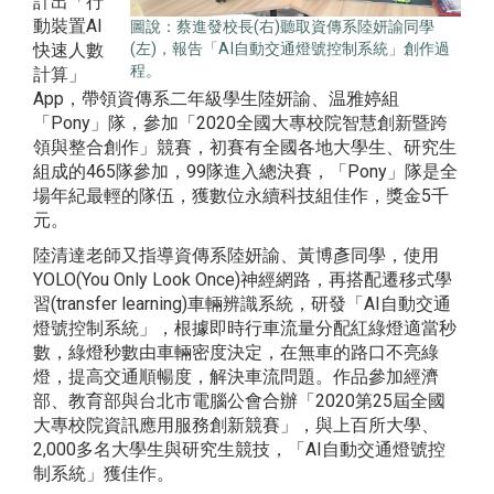
計出「行
動裝置AI
圖說：蔡進發校長(右)聽取資傳系陸妍諭同學
(左)，報告「AI自動交通燈號控制系統」創作過
快速人數
程。
計算」
App，帶領資傳系二年級學生陸妍諭、温雅婷組
「Pony」隊，參加「2020全國大專校院智慧創新暨跨
領與整合創作」競賽，初賽有全國各地大學生、研究生
組成的465隊參加，99隊進入總決賽，「Pony」隊是全
場年紀最輕的隊伍，獲數位永續科技組佳作，獎金5千
元。
陸清達老師又指導資傳系陸妍諭、黃博彥同學，使用
YOLO(You Only Look Once)神經網路，再搭配遷移式學
習(transfer learning)車輛辨識系統，研發「AI自動交通
燈號控制系統」，根據即時行車流量分配紅綠燈適當秒
數，綠燈秒數由車輛密度決定，在無車的路口不亮綠
燈，提高交通順暢度，解決車流問題。作品參加經濟
部、教育部與台北市電腦公會合辦「2020第25屆全國
大專校院資訊應用服務創新競賽」，與上百所大學、
2,000多名大學生與研究生競技，「AI自動交通燈號控
制系統」獲佳作。