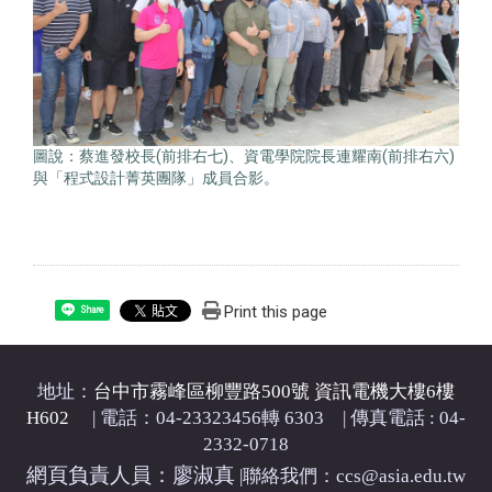
圖說：蔡進發校長(前排右七)、資電學院院長連耀南(前排右六)
與「程式設計菁英團隊」成員合影。
Print this page
Share
地址：
台中市霧峰區柳豐路500號 資訊電機大樓6樓
H602
| 電話：04-23323456轉 6303 | 傳真電話 : 04-
2332-0718
網頁負責人員：廖淑真
|
聯絡我們：ccs@asia.edu.tw