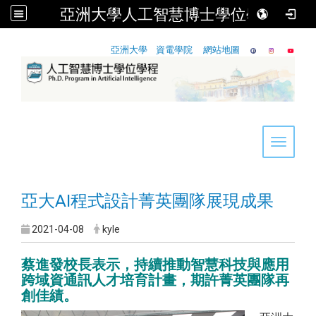
亞洲大學人工智慧博士學位學程
:::
亞洲大學
資電學院
網站地圖
Toggle 
亞大AI程式設計菁英團隊展現成果
2021-04-08
kyle
蔡進發校長表示，持續推動智慧科技與應用
跨域資通訊人才培育計畫，期許菁英團隊再
創佳績。