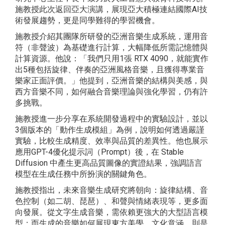
施教授此次返回亞大演講，展現亞大積極連結國際AI技
術發展趨勢，更是同學難得的學習機會。
施教授介紹其團隊所研發的亞洲音樂生成系統，運用音
符（非聲波）為基礎進行計算，大幅降低所需記憶體與
計算資源。他說：「我們只用1張 RTX 4090，就能實作
出5種包括旋律、伴奏的亞洲風格音樂，且獲得專業音
樂家正面評價。」他提到，亞洲音樂的結構與美感，與
西方音樂不同，如何融合音樂理論與強化學習，仍有許
多挑戰。
施教授進一步分享在系統開發過程中的實驗設計，並以
3個版本的「動作生成模組」為例，說明如何透過嚴謹
實驗，比較生成精度、效率與品質的差異性。他也展示
應用GPT-4優化提示詞（Prompt）後，在 Stable
Diffusion 中產生更高品質圖像的實證結果，強調語言
模型在生成任務中所扮演的關鍵角色。
施教授指出，未來音樂生成研究將朝向：旋律結構、音
色控制（如二胡、琵琶）、和聲與情緒表現等，更多面
向發展。從文字生成音樂，需依賴更強大的大型語言模
型；而生成的音樂如何展現東方美學、文化意涵，則是