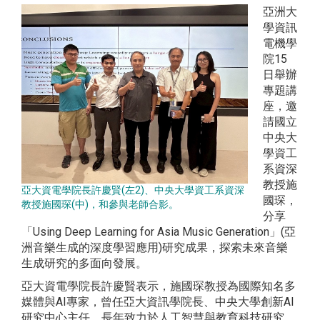
亞洲大
學資訊
電機學
院15
日舉辦
專題講
座，邀
請國立
中央大
學資工
系資深
教授施
亞大資電學院長許慶賢(左2)、中央大學資工系資深
國琛，
教授施國琛(中)，和參與老師合影。
分享
「Using Deep Learning for Asia Music Generation」(亞
洲音樂生成的深度學習應用)研究成果，探索未來音樂
生成研究的多面向發展。
亞大資電學院長許慶賢表示，施國琛教授為國際知名多
媒體與AI專家，曾任亞大資訊學院長、中央大學創新AI
研究中心主任，長年致力於人工智慧與教育科技研究。