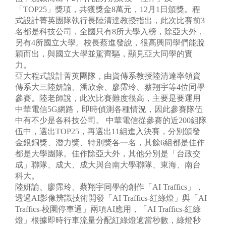
「TOP25」獎項，共獲獎金8萬元，12月1日頒獎。程
式設計菁英團隊執行長陸清達教授指出，此次比賽前3
名都是科技公司，全國只有8所大學入榜，除亞大外，
另有4所國立大學。校長蔡進發說，很高興同學們能脫
穎而出，與國立大學並駕齊驅，顯見亞大同學的實
力。
亞大程式設計菁英團隊，由資傳系教授陸清達率領資
傳系大三陸妍諭、潘欣余、廖霈玲、蔡翔宇等4位同學
參賽。陸老師說，此次比賽難度很高，主要是要運用
中華電信5G網路，即時偵測各種情況，因此參賽隊伍
中有不少是各科技公司。
中華電信從參賽的近200組隊
伍中，選出TOP25，再選出11組進入決賽，分別頒發
金銀銅獎、潛力獎、特別獎各一名，其餘6組都是佳作
都是大學團隊。佳作除亞大外，其他分別是「台政交
成」聯隊、成大、成大與台南大學聯隊、東海、南台
科大。
陸妍諭、廖霈玲、蔡翔宇同學的創作「AI Traffics」，
透過AI影像辨識技術開發「AI Traffics-紅綠燈」與「AI
Traffics-校園停車通」兩項AI應用，「AI Traffics-紅綠
燈」根據即時行車流量分配紅綠燈適當秒數，綠燈秒