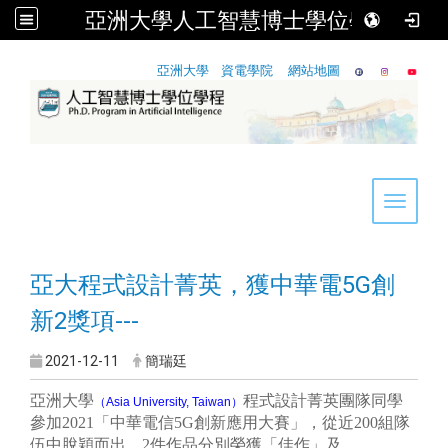
亞洲大學人工智慧博士學位學程
:::
亞洲大學
資電學院
網站地圖
Toggle 
亞大程式設計菁英，獲中華電5G創
新2獎項---
2021-12-11
簡瑞廷
亞洲大學
程式設計菁英團隊同學
（Asia University, Taiwan）
參加2021「中華電信5G創新應用大賽」，從近200組隊
伍中脫穎而出，2件作品分別榮獲「佳作」及