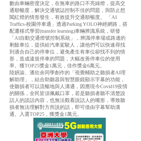
數由車輛密度決定，在無車的路口不亮綠燈，提高交
通順暢度，解決交通號誌控制不佳的問題，與防止想
闖紅燈的情形發生，有效提升交通順暢度。
「AI
Traffics-校園停車通」透過Parking YOLO神經網路，搭
配遷移式學習(transfer learning)車輛辨識系統，研發
「AI自動交通燈號控制系統」，辨識停車場或路邊的
剩餘車位，提供給汽車駕駛人，讓他們可以快速尋找
到適合自己的停車位，避免產生有車位卻找不到的情
形，造成違規停車的問題，大幅改善停車位的使用
率。獲TOP25獎金1萬元，佳作獎金6萬元。
陸妍諭、潘欣余同學創作的「視覺輔助之聽損者AI理
解助理」，結合助聽器與智慧眼鏡顯示字幕的功能，
使聽損者可以流暢地與人溝通，因應現今Covid19疫情
的關係，全民皆須佩戴口罩，若是聽損者聽不清楚說
話人的談話內容，也無法觀看說話人的嘴形，導致聽
損者無法理解對方所說的話，即可借由字幕幫助溝
通。入選TOP25，獲獎金1萬元。