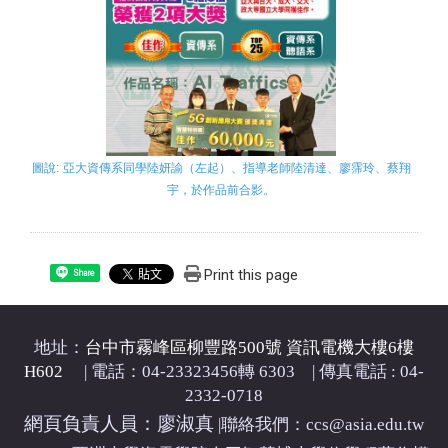
圖
說:
亞大資傳系同學陸妍諭（左起）、指導老師陸清達、廖霈玲、蔡翔
宇，於作品前合影。
Print this page
Share
地址：
台中市霧峰區柳豐路500號 資訊電機大樓6樓
H602
| 電話：04-23323456轉 6303 | 傳真電話 : 04-
2332-0718
網頁負責人員：廖淑真
|
聯絡我們：ccs@asia.edu.tw