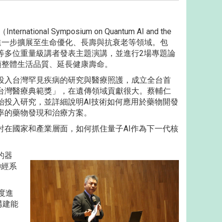
l Symposium on Quantum AI and the
醫整合，進一步擴展至生命優化、長壽與抗衰老等領域。包
等多位重量級講者發表主題演講，並進行2場專題論
類整體生活品質、延長健康壽命。
投入台灣罕見疾病的研究與醫療照護，成立全台首
台灣醫療典範獎」，在遺傳領域貢獻很大。蔡輔仁
投入研究，並詳細說明AI技術如何應用於藥物開發
率的藥物發現和治療方案。
在國家和產業層面，如何抓住量子AI作為下一代核
的器
神經系
度進
構建能