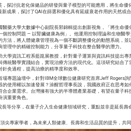
英，探討抗老化保健品的研發與量子模型的可能應用，將生命優
新成果，探討了QAI在篩選和優化具有延緩衰老作用的天然或
國醫藥大學大數據中心副院長郭錦輯提出創新視角，「將生命優
一個控制問題 — 以腎臟健康為例」。他運用控制理論和生物醫學
的方法，將人體健康管理視為一個不斷調整優化的動態系統，並以
病管理中的精確控制能力，分享量子科技在整合醫學的潛力。
功大學資訊工程系藍崑展教授，針對量子運算與資訊科技提出專業
與傳統醫學實踐結合，實現治療方法的現代化。這項研究結合了雷
射針灸過程，提高治療的精準度和效率。
首場專題論壇中，針對IBM全球數位健康研究首席Jeff Roger
器的使用權以加速發展？涂醒哲理事長說，我國政府正在思考如
符合企業需求。台灣擁有強大的半導體產業基礎，有望在量子科
扮演重要角色。
院長等分享，在量子介入生命健康領域研究，重點並非是延長壽
的頂尖專家學者，為未來人類健康、長壽和生活品質的提升，共