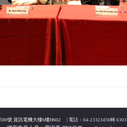
00號 資訊電機大樓6樓H602
| 電話：04-23323456轉 6303 