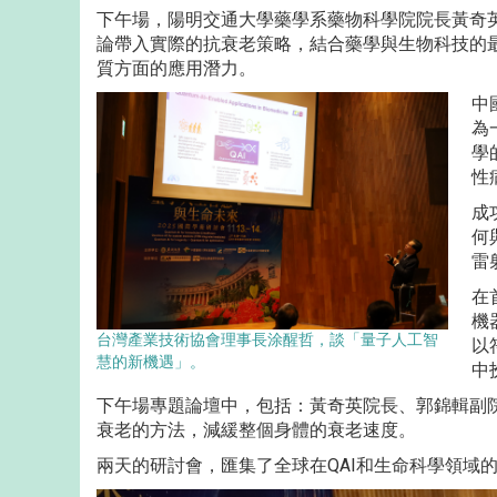
下午場，陽明交通大學藥學系藥物科學院院長黃奇
論帶入實際的抗衰老策略，結合藥學與生物科技的最
質方面的應用潛力。
中
為
學
性
成
何
雷
在
機
台灣產業技術協會理事長涂醒哲，談「量子人工智
以
慧的新機遇」。
中
下午場專題論壇中，包括：黃奇英院長、郭錦輯副
衰老的方法，減緩整個身體的衰老速度。
兩天的研討會，匯集了全球在QAI和生命科學領域