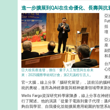
進一步擴展到QAI在生命優化、長壽與抗
亞洲
F
括
壇
亞
座
副
和
台
心
亞大校長蔡進發，擔任「量子人工智慧與生命未
來：2025國際學術研討會」第2天議程引言人。
來
官—大腦，線上分享「腦研究展望」，談前沿的腦科
統的奧秘，進而為神經康復與精神健康領域帶來新
Wells Fargo資深研究科學家陳彥，線上分享
行了闡述。他的演講「從量子電路到量子代理：邁向
夠自我學習、自我優化並能擴展應用範圍的智慧系