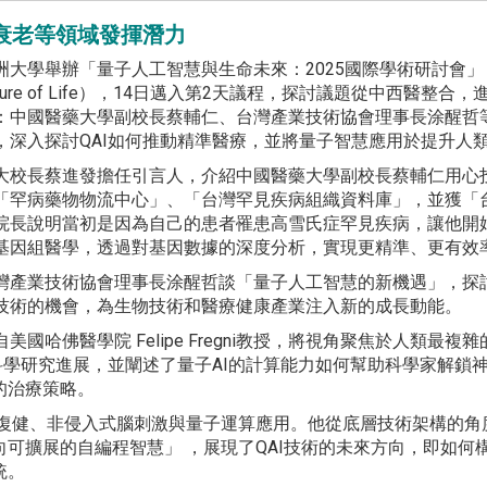
衰老等領域發揮潛力
大學舉辦「量子人工智慧與生命未來：2025國際學術研討會」（Internationa
uture of Life），14日邁入第2天議程，探討議題從中西
：中國醫藥大學副校長蔡輔仁、台灣產業技術協會理事長涂醒哲
，深入探討QAI如何推動精準醫療，並將量子智慧應用於提升人
大校長蔡進發擔任引言人，介紹中國醫藥大學副校長蔡輔仁用心
「罕病藥物物流中心」、「台灣罕見疾病組織資料庫」，並獲「
院長說明當初是因為自己的患者罹患高雪氏症罕見疾病，讓他開始
基因組醫學，透過對基因數據的深度分析，實現更精準、更有效
灣產業技術協會理事長涂醒哲談「量子人工智慧的新機遇」，探討
技術的機會，為生物技術和醫療健康產業注入新的成長動能。
自美國哈佛醫學院 Felipe Fregni教授，將視角聚焦於人類最複雜
學研究進展，並闡述了量子AI的計算能力如何幫助科學家解鎖
的治療策略。
在神經復健、非侵入式腦刺激與量子運算應用。他從底層技術架構的角
可擴展的自編程智慧」 ，展現了QAI技術的未來方向，即如何
統。