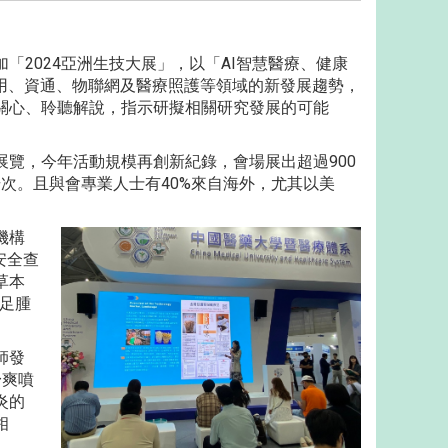
2024亞洲生技大展」，以「AI智慧醫療、健康
用、資通、物聯網及醫療照護等領域的新發展趨勢，
關心、聆聽解說，指示研擬相關研究發展的可能
覽，今年活動規模再創新紀錄，會場展出超過900
場次。且與會專業人士有40%來自海外，尤其以美
機構
安全查
草本
蟹足腫
師發
舒爽噴
炎的
相