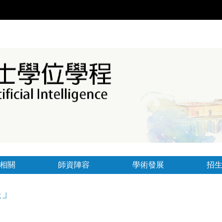
相關
師資陣容
學術發展
招
展」