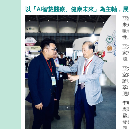
以「AI智慧醫療、健康未來」為主軸，
亞
未
吸
性
亞
家
國
亞
室
證
萃
肥
李
表
霧
發
同