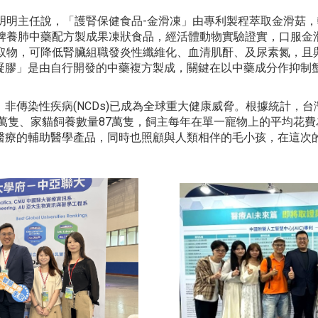
明明主任說，「護腎保健食品-金滑凍」由專利製程萃取金滑菇
脾養肺中藥配方製成果凍狀食品，經活體動物實驗證實，口服金
取物，可降低腎臟組職發炎性纖維化、血清肌酐、及尿素氮，且
凝膠」是由自行開發的中藥複方製成，關鍵在以中藥成分作抑制
非傳染性疾病(NCDs)已成為全球重大健康威脅。根據統計，台
萬隻、家貓飼養數量87萬隻，飼主每年在單一寵物上的平均花費
醫療的輔助醫學產品，同時也照顧與人類相伴的毛小孩，在這次