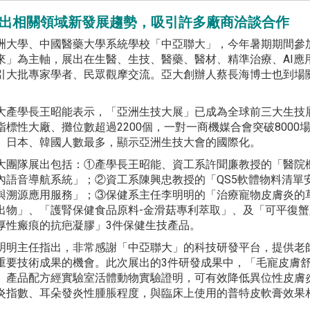
展出相關領域新發展趨勢，吸引許多廠商洽談合作
洲大學、中國醫藥大學系統學校「中亞聯大」，今年暑期期間參加「
來」為主軸，展出在生醫、生技、醫藥、醫材、精準治療、AI應
引大批專家學者、民眾觀摩交流。亞大創辦人蔡長海博士也到場
。
大產學長王昭能表示，「亞洲生技大展」已成為全球前三大生技展
指標性大廠、攤位數超過2200個，一對一商機媒合會突破8000
、日本、韓國人數最多，顯示亞洲生技大會的國際化。
大團隊展出包括：①產學長王昭能、資工系許聞廉教授的「醫院
內語音導航系統」；②資工系陳興忠教授的「QS5軟體物料清單
與溯源應用服務」；③保健系主任李明明的「治療寵物皮膚炎的
出物」、「護腎保健食品原料-金滑菇專利萃取」、及「可平復
厚性瘢痕的抗疤凝膠」3件保健生技產品。
明明主任指出，非常感謝「中亞聯大」的科技研發平台，提供老
重要技術成果的機會。此次展出的3件研發成果中，「毛寵皮膚
」產品配方經實驗室活體動物實驗證明，可有效降低異位性皮膚
炎指數、耳朵發炎性腫脹程度，與臨床上使用的普特皮軟膏效果
。