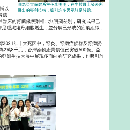
圖為亞大保健系主任李明明，在生技展上發表所
，輔以
展出的專利技術，吸引許多民眾駐足聆聽。
滑菇
與臨床的腎臟保護劑相比無明顯差別，研究成果已
蟹足腫纖維母細胞增生，並分解已形成的疤痕組織，
灣2021年十大死因中，腎炎、腎病症候群及腎病變
為2萬8千元，台灣寵物產業價值已突破500億。亞
的亞洲生技大展中展現多面向的研究成果，也吸引許