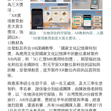
為三大獎
項，
「XR實
境教育創
意大賞主
獎項」強
圖說：「生物演化時空探險」AR教材內容，入圍
調以K–
「XR實境教育創意大賞主獎項」。
12教材為
出發點且符合108課綱教學、「國家文化記憶庫特別
獎」為應用文化部國家文化記憶庫中的數位素材製作
XR內容，和「5G 仁寶MR應用特別獎」。期望藉此強
化和拉近全國師生，對元宇宙XR數位新科技的認知與
距離，並發揮創意，提升製作XR數位內容的品質與技
術。
商應系準碩士生邵千容、碩一生王威琪、及大三學生塗
智鈞、李右睿、謝佳璇分別組成團隊，由陳政煥老師指
導，以「生物演化時空探險」和「台灣黑熊20分鐘世界
旅行」AR作品參賽。歷經近半年的開發與準備，經過
激烈競賽，通過初審，共有104組團隊入圍，即將於7月
1日在北市立永春高中，以實體簡報方式參加決賽審