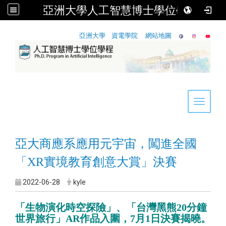
亞洲大學人工智慧博士學位學程
:::
亞洲大學
資電學院
網站地圖
Toggle 
亞大商應系應用元宇宙，闖進全國
「XR實境教育創意大賞」決賽
2022-06-28
kyle
「生物演化時空探險」、「台灣黑熊20分鐘
世界旅行」AR作品入圍，7月1日決賽揭曉。