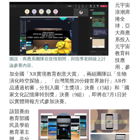
元宇宙
浪潮席
捲全
球，亞
大商應
系投入
元宇宙
教育科
圖說：商應系團隊在疫情期間，與指導老師線上討
技應
論參賽內容。
用，參
加全國「XR實境教育創意大賞」，兩組團隊以「生物
演化時空探險」、「台灣黑熊20分鐘世界旅行」AR作
品通過初審，分別入圍「主獎項」決賽（15組）和「國
家文化記憶庫特別獎」決賽（9組），即將在7月1日於
以實體簡報方式參加決賽。
該競賽由
教育部國
民及學前
教育署主
辦，共分