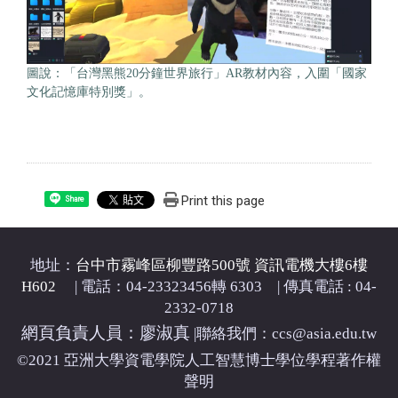
圖說：「台灣黑熊20分鐘世界旅行」AR教材內容，入圍「國家
文化記憶庫特別獎」。
Print this page
Share
地址：
台中市霧峰區柳豐路500號 資訊電機大樓6樓
H602
| 電話：04-23323456轉 6303 | 傳真電話 : 04-
2332-0718
網頁負責人員：廖淑真
|
聯絡我們：ccs@asia.edu.tw
©2021 亞洲大學資電學院人工智慧博士學位學程著作權
聲明