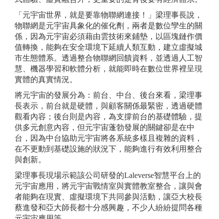
「元宇宙世界，就是要靠物聯網連接！」梁理事長說，
物聯網是元宇宙具象化的催化劑，兩者是數位孿生的關
係，因為元宇宙必須藉由雲技術來鋪墊，以區塊鏈作價
值轉換，能夠在安全環境下延續人類互動，建立虛擬城
市生態體系。透過整合物聯網回饋資料，並透過人工智
慧、機器學習和軟體分析，就能即時在數位世界裡呈現
實體的真實情況。
將元宇宙的發展分為：前台、中台、後台來看，梁理事
長表示，前台就是硬體，與顧客關係最緊密，透過硬體
觀看內容；後台則是內容，為支撐前台的基礎體驗，提
供多元創意內容，但元宇宙蓬勃發展的關鍵卻是在中
台，因為中台協助元宇宙將各系統多樣且複雜的資料，
在不更動到基礎設施的狀況下，能夠進行有效利用整合
與創新。
梁理事長現場示範該公司研發的Laleverse智慧平台上的
元宇宙應用，將元宇宙戰情室與實體教室整合，讓與會
者能夠在現實、虛擬環境下共同參與活動，讓亞大校長
蔡進發和亞大師長都十分感興趣，不少人紛紛提問各種
元宇宙應用等。