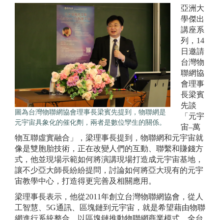
亞洲大
學傑出
講座系
列，14
日邀請
台灣物
聯網協
會理事
長梁賓
先談
圖為台灣物聯網協會理事長梁賓先提到，物聯網是
「元宇
元宇宙具象化的催化劑，兩者是數位孿生的關係。
宙–萬
物互聯虛實融合」，梁理事長提到，物聯網和元宇宙就
像是雙胞胎技術，正在改變人們的互動、聯繫和賺錢方
式，他並現場示範如何將演講現場打造成元宇宙基地，
讓不少亞大師長紛紛提問，討論如何將亞大現有的元宇
宙教學中心，打造得更完善及相關應用。
梁理事長表示，他從2011年創立台灣物聯網協會，從人
工智慧、5G通訊、區塊鏈到元宇宙，就是希望藉由物聯
網進行系統整合，以區塊鏈推動物聯網商業模式。全台