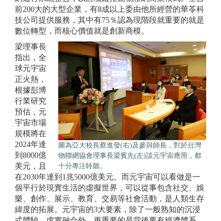
前200大的大型企業，有8成以上委由他所經營的華苓科
技公司提供服務，其中有75％認為現階段就重要的就是
數位轉型，而核心價值就是創新商模。
梁理事長
指出，全
球元宇宙
正火熱，
根據彭博
行業研究
預估，元
宇宙市場
規模將在
2024年達
圖為亞大校長蔡進發(右)及參與師長，對於台灣
到8000億
物聯網協會理事長梁賓先(左)談元宇宙應用，都
十分專注聆聽。
美元，且
在2030年達到1兆5000億美元。而元宇宙可以看做是一
個平行於現實生活的虛擬世界，可以從事包含社交、娛
樂、創作、展示、教育、交易等社會活動，是人類生存
緯度的拓展。元宇宙的3大要素，除了一般熟知的沉浸
式體驗、虛實融合外，更重要的是背後要有經濟體系。