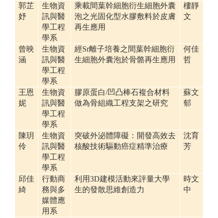
郭芷
生物資
乘載間葉幹細胞衍生細胞外囊
樓靜
妤
訊與醫
泡之光固化型水膠敷料於皮膚
文
學工程
再生應用
學系
曾映
生物資
經Sr離子培養之間葉幹細胞衍
何佳
涵
訊與醫
生細胞外囊泡於骨骼再生應用
哲
學工程
學系
王恩
生物資
膠原蛋白/凹凸棒石複合材料
蘇文
妮
訊與醫
做為骨組織工程支架之研究
郁
學工程
學系
陳玥
生物資
突破外泌體障礙：開發高效去
沈育
伶
訊與醫
核酸技術驅動癌症精準治療
芳
學工程
學系
邱佳
行動商
利用3D建模活動來評量大學
時文
綺
務與多
生的發散思維創造力
中
媒體應
用系