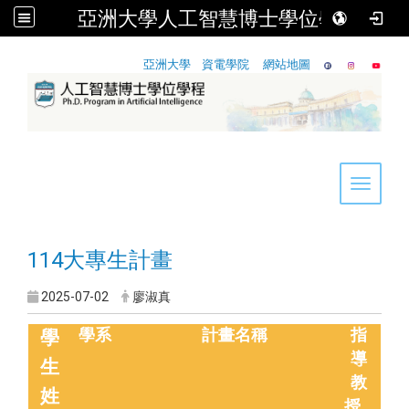
亞洲大學人工智慧博士學位學程
:::
亞洲大學
資電學院
網站地圖
Toggle 
114大專生計畫
2025-07-02
廖淑真
學系
計畫名稱
指
學
導
生
教
姓
授