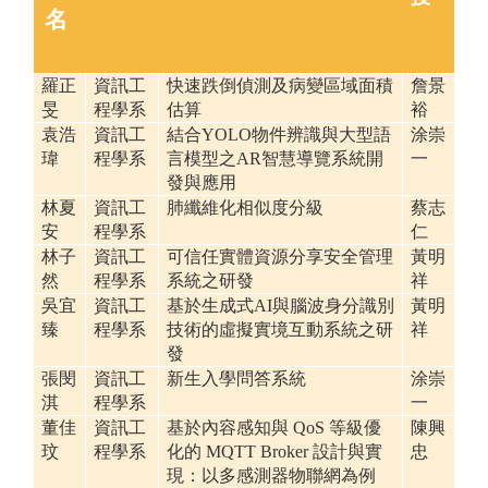
名
羅正
資訊工
快速跌倒偵測及病變區域面積
詹景
旻
程學系
估算
裕
袁浩
資訊工
結合YOLO物件辨識與大型語
涂崇
瑋
程學系
言模型之AR智慧導覽系統開
一
發與應用
林夏
資訊工
肺纖維化相似度分級
蔡志
安
程學系
仁
林子
資訊工
可信任實體資源分享安全管理
黃明
然
程學系
系統之研發
祥
吳宜
資訊工
基於生成式AI與腦波身分識別
黃明
臻
程學系
技術的虛擬實境互動系統之研
祥
發
張閔
資訊工
新生入學問答系統
涂崇
淇
程學系
一
董佳
資訊工
基於內容感知與 QoS 等級優
陳興
玟
程學系
化的 MQTT Broker 設計與實
忠
現：以多感測器物聯網為例