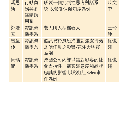
馮思
行動商
研製一個批判性思考對話系
時文
斯
務與多
統:以營養保健知識為例
中
媒體應
用系
鄭婕
資訊傳
老人與人型機器人
王玲
安
播學系
玲
曾呈
資訊傳
假訊息於風險溝通對焦慮情緒
徐也
伶
播學系
及信任度之影響-花蓮大地震
翔
為例
周瑀
資訊傳
跨國公司內部爭議對顧客的社
徐也
涵
播學系
會支持性、顧客滿意度和品牌
翔
忠誠的影響-以彩虹社Selen事
件為例