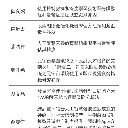
使用推特數據和深度學習技術區分躁鬱
陳良弼
症和憂鬱症之症狀並識別原因
以兩階段最佳化機器學習方法預測溶血
陳鯨太
毒性胜肽
人工智慧素養教育體驗學習平台建置評
廖岳祥
估與推廣
元宇宙氛圍環繞之下設計人才培育的先
期探討
子計畫二：建置以眼動參數為基
-
張剛鳴
礎之元宇宙環境使用者即時視覺疲勞指
標研究初探
發展完全使用核酸適體針對白細胞介素
胡文品
的酵素結合適體吸附分析法
17A
總計畫：結合人工智慧發展遊戲成癮的
神經心理社會機制模型、早期自動偵測
模型及遊戲自制力提升自我調控
方
蔡志仁
Apps
案
子計畫二：應用
建構遊戲成癮早期