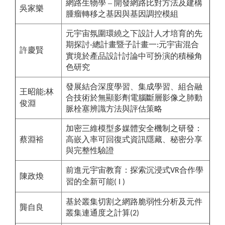
網路生物學
–
開發網路比對方法及建構
吳家樂
腫瘤轉移之基因與基因調控模組
元宇宙氛圍環繞之下設計人才培育的先
期探討
總計畫暨子計畫一
元宇宙混合
-
:
許慶賢
實境於產品設計討論中可扮演的積極角
色研究
發展結合深度學習、集成學習、組合融
王昭能
林
;
合技術於無顯影劑電腦斷層影像之肺動
俊淵
脈栓塞辨識方法與評估策略
加密三維模型多媒體安全機制之研發：
蔡淵裕
高嵌入率可回復式資訊隱藏、秘密分享
與完整性驗證
前進元宇宙教育：探索沉浸式
合作學
VR
陳政煥
習的全新可能
( I )
基於叢集切割之網路脆弱性分析及元件
龔自良
叢集連通度之計算
(2)