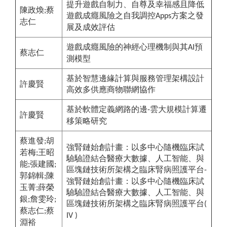
提升遊戲自制力、自尊及幸福感且降低
陳政煥
蔡
;
遊戲成癮風險之自我調控
方案之發
Apps
志仁
展及成效評估
遊戲成癮風險的神經心理機制與其
預
AI
蔡志仁
測模型
基於智慧邊緣計算與服務管理架構設計
許慶賢
高效多供應商物聯網協作
基於軟體定義網路的邊
雲大規模計算遷
-
許慶賢
移策略研究
蔡進發
胡
;
強腎鏈始創計畫：以多中心隨機臨床試
若梅
王昭
;
驗驗證結合醫療大數據、人工智能、與
能
張建國
;
;
區塊鏈技術所架構之臨床腎病照護平台
-
郭錦輯
陳
;
強腎鏈始創計畫：以多中心隨機臨床試
玉菁
薛榮
;
驗驗證結合醫療大數據、人工智能、與
銀
詹雯玲
;
;
區塊鏈技術所架構之臨床腎病照護平台
(
蔡志仁
蔡
;
IV )
淵裕