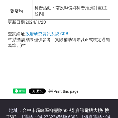
科普活
動：南投縣偏鄉科普推廣計畫
主
(
張培均
題四
)
更新日期:2024/1/28
查詢網址:
政府研究資訊系統 GRB
**(該查詢結果僅供參考，實際補助結果以正式核定通知
為準。)**
Print this page
Share
地址：
台中市霧峰區柳豐路500號 資訊電機大樓6樓
H602
| 電話：04-23323456轉 6303 | 傳真電話 : 04-