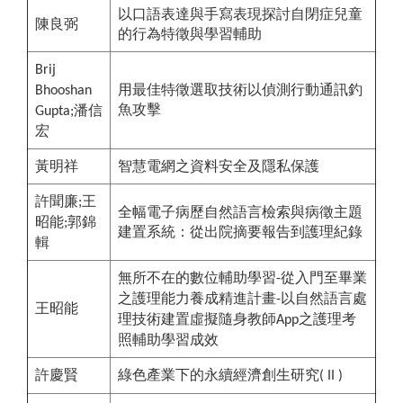
以口語表達與手寫表現探討自閉症兒童
陳良弼
的行為特徵與學習輔助
Brij
用最佳特徵選取技術以偵測行動通訊釣
Bhooshan
魚攻擊
潘信
Gupta;
宏
黃明祥
智慧電網之資料安全及隱私保護
許聞廉
王
;
全幅電子病歷自然語言檢索與病徵主題
昭能
郭錦
;
建置系統：從出院摘要報告到護理紀錄
輯
無所不在的數位輔助學習
從入門至畢業
-
之護理能力養成精進計畫
以自然語言處
-
王昭能
理技術建置虛擬隨身教師
之護理考
App
照輔助學習成效
許慶賢
綠色產業下的永續經濟創生研究
( II )