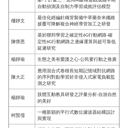
-
AI
自動偵測及自制力學習成效評估模型
最佳化經編針織管製備中草藥奈米纖維
樓靜文
披覆可降解複合神經導管加工之研發
基於聯邦學習之確定性
行動網路
確
6G
-
陳懷恩
定性
行動網路之邊緣運算與超可靠低
6G
延遲研究
楊靜瑜
生態之美有愛護之心
公民要行動之推廣
-
應用混合式卷積長短期記憶域對抗網路
陳大正
的序列對點學習於非侵入式家電負載監
測之研究
肢體互動教具研發之評量分析
自游自然
-
楊靜瑜
的美好
一種新穎的平行式數位濾波器結構設計
柯賢儒
與實現