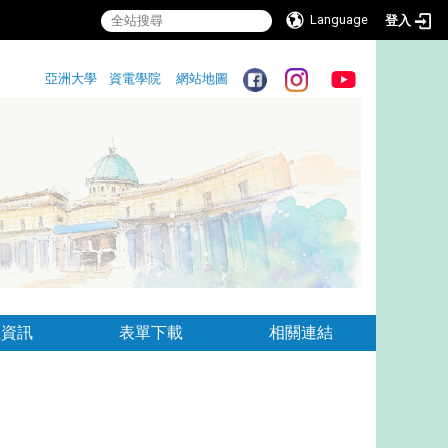
Language
登入
:::
亞洲大學
資電學院
網站地圖
:::
生資訊
表單下載
相關連結