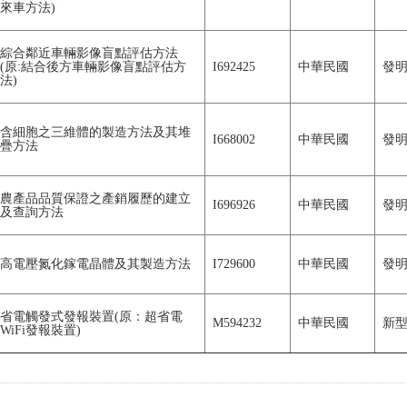
來車方法)
綜合鄰近車輛影像盲點評估方法
(原:結合後方車輛影像盲點評估方
I692425
中華民國
發
法)
含細胞之三維體的製造方法及其堆
I668002
中華民國
發
疊方法
農產品品質保證之產銷履歷的建立
I696926
中華民國
發
及查詢方法
高電壓氮化鎵電晶體及其製造方法
I729600
中華民國
發
省電觸發式發報裝置(原：超省電
M594232
中華民國
新
WiFi發報裝置)