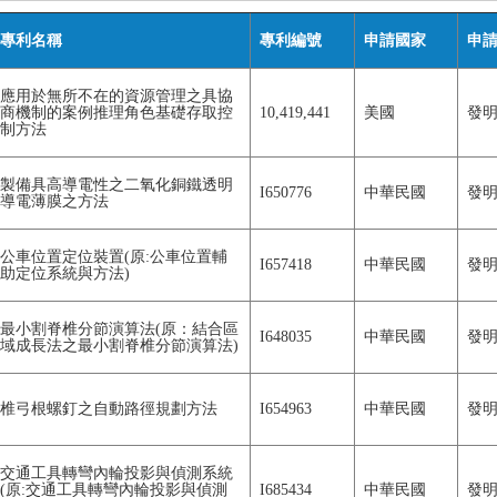
專利名稱
專利編號
申請國家
申
應用於無所不在的資源管理之具協
商機制的案例推理角色基礎存取控
10,419,441
美國
發
制方法
製備具高導電性之二氧化銅鐵透明
I650776
中華民國
發
導電薄膜之方法
公車位置定位裝置(原:公車位置輔
I657418
中華民國
發
助定位系統與方法)
最小割脊椎分節演算法(原：結合區
I648035
中華民國
發
域成長法之最小割脊椎分節演算法)
椎弓根螺釘之自動路徑規劃方法
I654963
中華民國
發
交通工具轉彎內輪投影與偵測系統
(原:交通工具轉彎內輪投影與偵測
I685434
中華民國
發