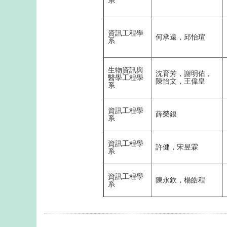
系
資訊工程學
何承遠，邱怡瑄
系
生物資訊與
沈育芳，謝明佑，
醫學工程學
陳怡文，王偉皇
系
資訊工程學
薛榮銀
系
資訊工程學
許健，宋昱霖
系
資訊工程學
陳永欽，楊皓程
系