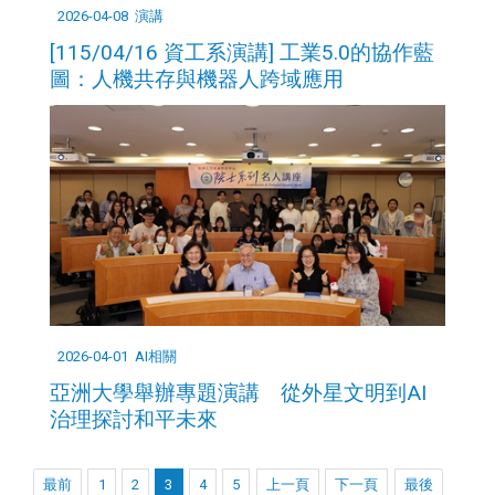
2026-04-08
演講
[115/04/16 資工系演講] 工業5.0的協作藍
圖：人機共存與機器人跨域應用
2026-04-01
AI相關
亞洲大學舉辦專題演講 從外星文明到AI
治理探討和平未來
最前
1
2
3
4
5
上一頁
下一頁
最後