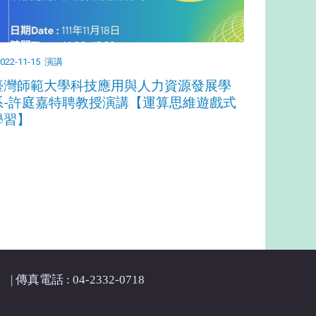
022-11-15
演講
臺灣師範大學科技應用與人力資源發展學
系-許庭嘉特聘教授演講【運算思維遊戲式
學習】
| 傳真電話 : 04-2332-0718