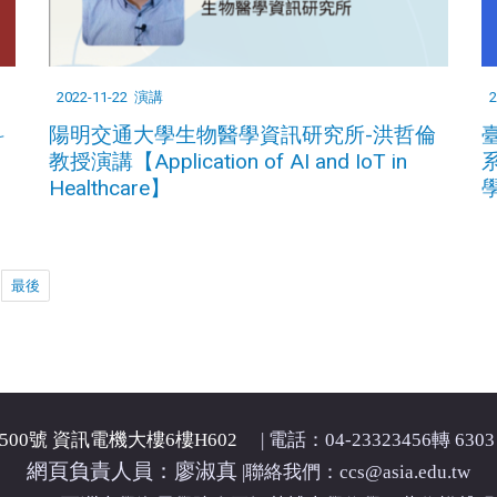
2022-11-22
演講
2
陽明交通大學生物醫學資訊研究所-洪哲倫
科
教授演講【Application of AI and IoT in
Healthcare】
最後
00號 資訊電機大樓6樓H602
| 電話：04-23323456轉 6303 
網頁負責人員：廖淑真
|
聯絡我們：ccs@asia.edu.tw