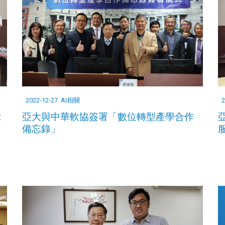
2022-12-27
AI相關
2
2
亞大與中華軟協簽署「數位轉型產學合作
備忘錄」