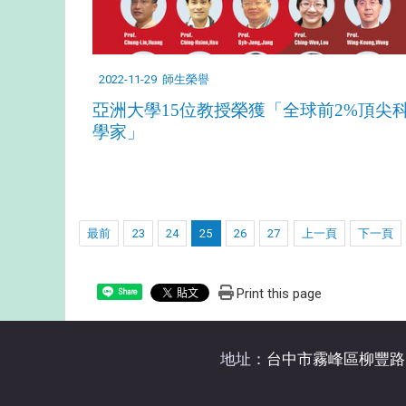
2022-11-29
師生榮譽
亞洲大學15位教授榮獲「全球前2%頂尖
學家」
最前
23
24
25
26
27
上一頁
下一頁
Print this page
Share
地址：
台中市霧峰區柳豐路5