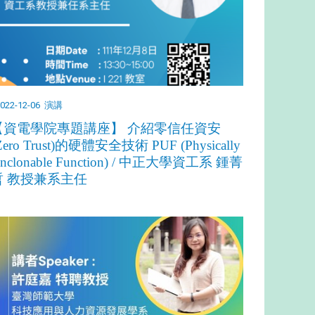
022-12-06
演講
【資電學院專題講座】 介紹零信任資安
Zero Trust)的硬體安全技術 PUF (Physically
nclonable Function) / 中正大學資工系 鍾菁
哲 教授兼系主任