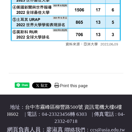
Print this page
Share
地址：
台中市霧峰區柳豐路500號 資訊電機大樓6樓
H602
| 電話：04-23323456轉 6303 | 傳真電話 : 04-
2332-0718
網頁負責人員：廖淑真
|
聯絡我們：ccs@asia.edu.tw