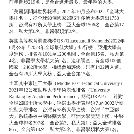
前年進步219名，是全台進步最多、最年輕的大學。
「美國新聞與世界報導」2021年10月公布2022「全球大
學排名」，從全球90個國家2萬6千多所大學選出1750
所，台灣有27所大學上榜，亞大全球1506名、全台第17
名、私大第6名、非醫學類第2名。
英國高等教育調查機構QS (Quacquarelli Symonds)2022年
6月公布「2023年全球最佳大學」排行榜，亞洲大學首
度進榜，排名在1001至1200名間，全台第15名、私大第
4名、非醫學大學私大第2名。這項調查，有全球100個
國家，2462所大學、機構參加評鑑，只有1422所入選。
全台有26所大學入榜，亞大全台第15名。
土耳其中東理工大學（Middle East Technical University）
2021年12公布世界大學學術表現排名（University
Ranking by Academic Performance，簡稱URAP），針對
全球2萬6千所大學中，評選出學術表現領先的3002所研
究型大學排名，台灣有58所大學進榜。台灣「中亞聯
大」系統學校中國醫藥大學、亞洲大學雙雙上榜，中醫
大全球排名397名、全台第3、私大第1；亞大全球排名
865、全台第13名、私大第5名、非醫學類私大第1名。