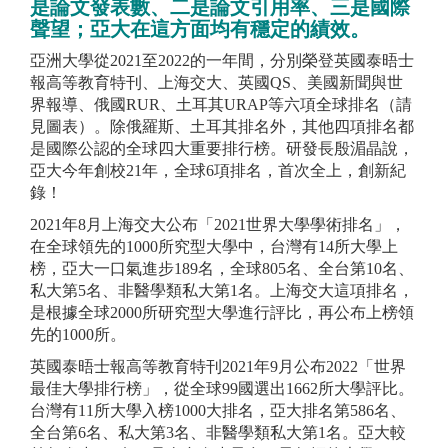
是論文發表數、二是論文引用率、三是國際
聲望；亞大在這方面均有穩定的績效。
亞洲大學從2021至2022的一年間，分別榮登英國泰晤士
報高等教育特刊、上海交大、英國QS、美國新聞與世
界報導、俄國RUR、土耳其URAP等六項全球排名（請
見圖表）。除俄羅斯、土耳其排名外，其他四項排名都
是國際公認的全球四大重要排行榜。研發長殷湄晶說，
亞大今年創校21年，全球6項排名，首次全上，創新紀
錄！
2021年8月上海交大公布「2021世界大學學術排名」，
在全球領先的1000所究型大學中，台灣有14所大學上
榜，亞大一口氣進步189名，全球805名、全台第10名、
私大第5名、非醫學類私大第1名。上海交大這項排名，
是根據全球2000所研究型大學進行評比，再公布上榜領
先的1000所。
英國泰晤士報高等教育特刊2021年9月公布2022「世界
最佳大學排行榜」，從全球99國選出1662所大學評比。
台灣有11所大學入榜1000大排名，亞大排名第586名、
全台第6名、私大第3名、非醫學類私大第1名。亞大較