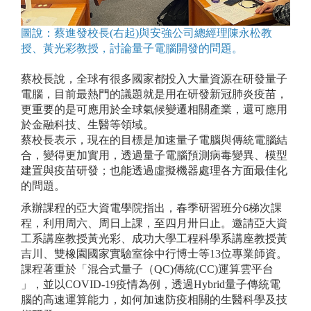
圖說：蔡進發校長(右起)與安強公司總經理陳永松教
授、黃光彩教授，討論量子電腦開發的問題。
蔡校長說，全球有很多國家都投入大量資源在研發量子
電腦，目前最熱門的議題就是用在研發新冠肺炎疫苗，
更重要的是可應用於全球氣候變遷相關產業，還可應用
於金融科技、生醫等領域。
蔡校長表示，現在的目標是加速量子電腦與傳統電腦結
合，變得更加實用，透過量子電腦預測病毒變異、模型
建置與疫苗研發；也能透過虛擬機器處理各方面最佳化
的問題。
承辦課程的亞大資電學院指出，春季研習班分6梯次課
程，利用周六、周日上課，至四月卅日止。邀請亞大資
工系講座教授黃光彩、成功大學工程科學系講座教授黃
吉川、雙橡園國家實驗室徐中行博士等13位專業師資。
課程著重於「混合式量子（QC)傳統(CC)運算雲平台
」，並以COVID-19疫情為例，透過Hybrid量子傳統電
腦的高速運算能力，如何加速防疫相關的生醫科學及技