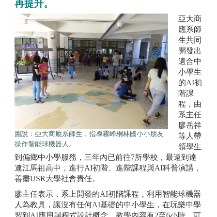
再提升。
亞大商
應系師
生共同
開發出
適合中
小學生
的AI初
階課
程，由
系主任
廖岳祥
圖說：亞大商應系師生，指導霧峰桐林國小小朋友
等人帶
操作智能球機器人。
領學生
到偏鄉中小學服務，三年內已前往7所學校，最遠到達
連江馬祖高中，進行AI初階、進階課程與AI科普演講，
善盡USR大學社會責任。
廖主任表示，系上開發的AI初階課程，利用智能球機器
人為教具，讓沒有任何AI基礎的中小學生，在玩樂中學
習到AI應用與程式設計概念，教學內容有2至6小時，可