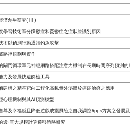
創生研究( III )
度學習技術區分躁鬱症和憂鬱症之症狀並識別原因
技術以偵測行動通訊釣魚攻擊
截路徑規劃與實作
的閘門循環單元神經網路搭配注意力機制在長期時間序列預測的
能力及發展快速篩檢工具
酶建構之精準靶向工程化高載量外泌體於癌症治療之應用
經心理機制與其AI預測模型
自尊及幸福感且降低遊戲成癮風險之自我調控Apps方案之發展及
的邊-雲大規模計算遷移策略研究