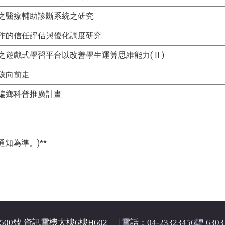
之醫療輔助診斷系統之研究
作的信任評估與優化調度研究
遊戲式學習平台以改善學生運算思維能力( II )
孩向前走
偏鄉科普推廣計畫
知為準。)**
00號 資訊電機大樓6樓H602
| 電話：04-23323456轉 6303 