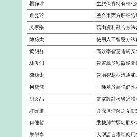
楊靜瑜
生態保育特有種-
詹雯玲
整合東西方肝細胞
吳家樂
藉由資料融合方法
陳鯨太
使用人工智慧方法
黃明祥
高效率智慧電網安
林俊淵
建置基於顯微鏡圖
陳鯨太
建構智慧型溝通能
柯賢儒
一種基於高強健性
胡文品
電腦設計核酸適體
許聞廉
具深度理解之互動
何佳哲
乘載肺前驅細胞外
朱學亭
大型語言模型應用