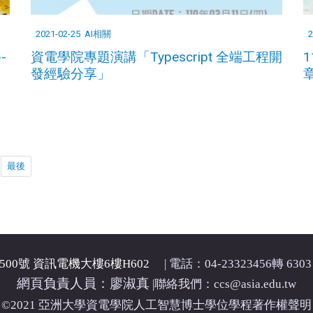
2021-02-25
AI相關
2
-
資電學院專題演講「Typescript 全端工程開
發經驗分享」
最後
00號 資訊電機大樓6樓H602
| 電話：04-23323456轉 6303 
網頁負責人員：廖淑真
|
聯絡我們：ccs@asia.edu.tw
©2021 亞洲大學資電學院人工智慧博士學位學程著作權聲明