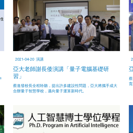
2021-04-20
演講
2
亞大老師謝長倭演講「量子電腦基礎研
習」
申
蔡
育
蔡進發校長全程聆聽，提出許多建設性問題，亞大將攜手成大
合辦量子智慧學校，邁向量子運算新時代。