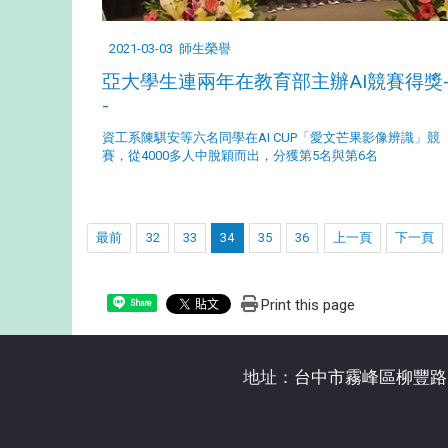
2021-03-03
師生榮譽
亞大學生連兩年在教育部主辦AI競賽得獎-
-
資工系陳騏安等六名同學在AI CUP「愛文芒果影像辨識」競
賽，從4000多人中脫穎而出，分獲第5名與第6名
最前
32
33
34
35
36
上一頁
下一頁
Print this page
Share
地址：
台中市霧峰區柳豐路5