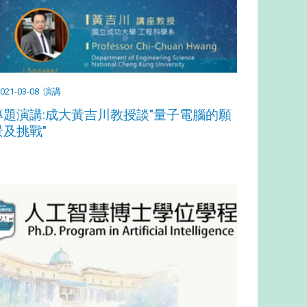
021-03-08
演講
專題演講:成大黃吉川教授談"量子電腦的願
景及挑戰"