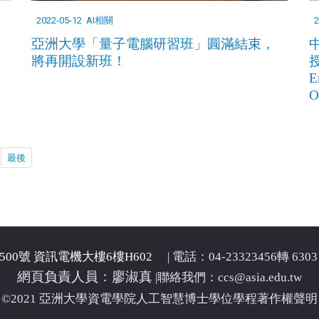
2022-05-12
AI相關
2
亞洲大學「量子電腦研習班」圓滿結束，
將再開設新班！
授
E
O
最後
00號 資訊電機大樓6樓H602
| 電話：04-23323456轉 6303 
網頁負責人員：廖淑真
|
聯絡我們：ccs@asia.edu.tw
©2021 亞洲大學資電學院人工智慧博士學位學程著作權聲明